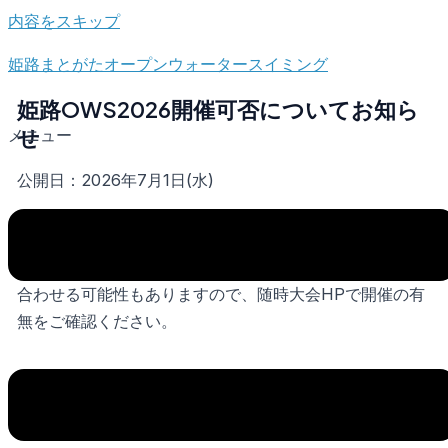
内容をスキップ
姫路まとがたオープンウォータースイミング
姫路OWS2026開催可否についてお知ら
せ
メニュー
公開日：2026年7月1日(水)
現在、大会を予定どおり実施する方向です。
ただし、台風の動きや前線による雨、風により開催を見
合わせる可能性もありますので、随時大会HPで開催の有
無をご確認ください。