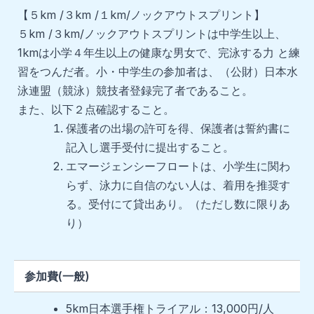
【５km /３km /１km/ノックアウトスプリント】
５km /３km/ノックアウトスプリントは中学生以上、
1kmは小学４年生以上の健康な男女で、完泳する力 と練
習をつんだ者。小・中学生の参加者は、（公財）日本水
泳連盟（競泳）競技者登録完了者であること。
また、以下２点確認すること。
保護者の出場の許可を得、保護者は誓約書に
記入し選手受付に提出すること。
エマージェンシーフロートは、小学生に関わ
らず、泳力に自信のない人は、着用を推奨す
る。受付にて貸出あり。（ただし数に限りあ
り）
参加費(一般)
5km日本選手権トライアル：13,000円/人