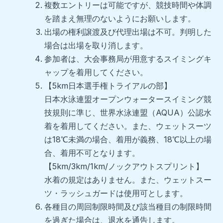
複数エントリーは可能ですが、競技時間や体調
を踏まえ無理のないようにお願いします。
出場の権利譲渡及び代理出場は不可。判明した
場合は出場を取り消します。
参加者は、大会事務局が用意するスイミングキ
ャップを着用してください。
【5km日本選手権トライアルの部】
日本水泳連盟オープンウォータースイミング競
技規則に準じ、世界水泳連盟（AQUA）公認水
着を着用してください。また、ウェットスーツ
は18℃未満の場合、着用が義務、18℃以上の場
合、着用不可となります。
【5km/3km/1km/ノックアウトスプリント】
水着の規定はありません。また、ウェットスー
ツ・ラッシュガードは使用可とします。
各種目の周回制限時間及び該当種目の制限時間
を過ぎた場合は、退水を通告します。