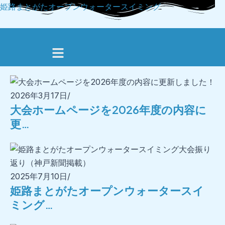
内
姫路まとがたオープンウォータースイミング
容
を
NEWS
メ
ス
新着記事
ニ
キ
ュ
ッ
ー
プ
2026年3月17日
/
大会ホームページを2026年度の内容に
更…
2025年7月10日
/
姫路まとがたオープンウォータースイ
ミング…